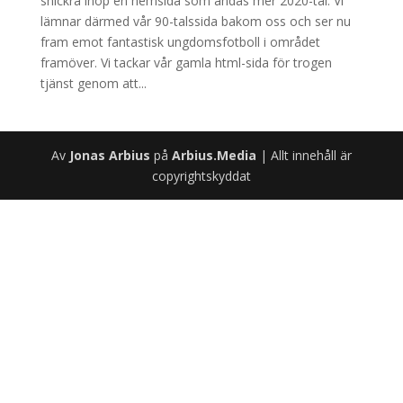
snickra ihop en hemsida som andas mer 2020-tal. Vi
lämnar därmed vår 90-talssida bakom oss och ser nu
fram emot fantastisk ungdomsfotboll i området
framöver. Vi tackar vår gamla html-sida för trogen
tjänst genom att...
Av
Jonas Arbius
på
Arbius.Media
| Allt innehåll är
copyrightskyddat